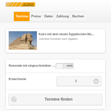
Termine
Preise
Daten
Zahlung
Buchen
Kairo mit dem neuen Ägyptischen Museum (2)
Intensive Kurzreise nach Ägypten
Reisende
Reisende mit eingeschränkter Mobilität?
nein
ja
mit
eingeschränkter
Mobilität?
Erwachsene
2
Termine finden